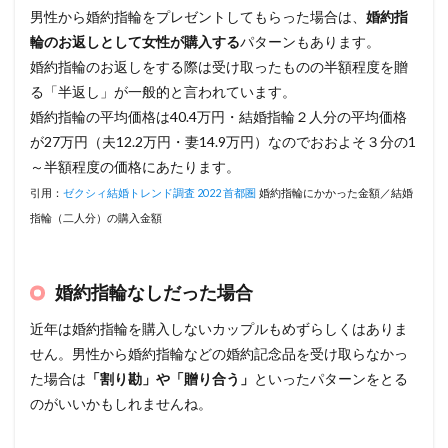
男性から婚約指輪をプレゼントしてもらった場合は、
婚約指
輪のお返しとして女性が購入する
パターンもあります。
婚約指輪のお返しをする際は受け取ったものの半額程度を贈
る「半返し」が一般的と言われています。
婚約指輪の平均価格は40.4万円・結婚指輪２人分の平均価格
が27万円（夫12.2万円・妻14.9万円）なのでおおよそ３分の1
～半額程度の価格にあたります。
引用：
ゼクシィ結婚トレンド調査 2022 首都圏
婚約指輪にかかった金額／結婚
指輪（二人分）の購入金額
婚約指輪なしだった場合
近年は婚約指輪を購入しないカップルもめずらしくはありま
せん。男性から婚約指輪などの婚約記念品を受け取らなかっ
た場合は
「割り勘」や「贈り合う」
といったパターンをとる
のがいいかもしれませんね。