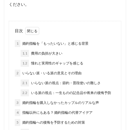
ください。
目次
1
婚約指輪を「もったいない」と感じる背景
1.1
費用の負担が大きい
1.2
憧れと実用性のギャップを感じる
2
いらない派・いる派の意見とその理由
2.1
いらない派の視点：節約・普段使いの難しさ
2.2
いる派の視点：一生ものの記念品や将来の後悔予防
3
婚約指輪を購入しなかったカップルのリアルな声
4
指輪以外にもある？ 婚約指輪の代替アイデア
5
婚約指輪への後悔を予防するための対策