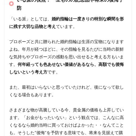
防
「いる派」としては、
婚約指輪は一度きりの特別な瞬間を形
に残す大切な品物と考え
ています。
プロポーズと共に贈られた婚約指輪は生涯の宝物になります
よね。年月が経つほどに、その指輪を見るたびに当時の新鮮
な気持ちやプロポーズの感動を思い出せると考える方もいま
す。
何年経っても色あせない価値があるなら、高額でも後悔
しないという考え方
です。
また、最初はいらないと思っていたけれど、後になって欲し
くなる場合もあります。
さまざまな物が高騰している今、貴金属の価格も上昇してい
ます。「お金がもったいない」という観点では、こんなに高
くなるなら婚約当時に買っておけばよかった・・なんてこと
も。そうした“後悔”を予防する意味でも、将来を見据えて購