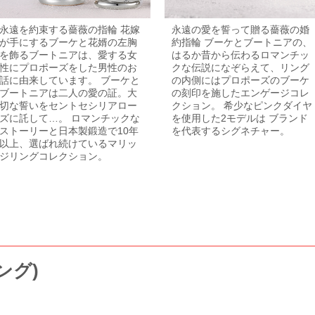
永遠を約束する薔薇の指輪 花嫁
永遠の愛を誓って贈る薔薇の婚
が手にするブーケと花婿の左胸
約指輪 ブーケとブートニアの、
を飾るブートニアは、愛する女
はるか昔から伝わるロマンチッ
性にプロポーズをした男性のお
クな伝説になぞらえて、リング
話に由来しています。 ブーケと
の内側にはプロポーズのブーケ
ブートニアは二人の愛の証。大
の刻印を施したエンゲージコレ
切な誓いをセントセシリアロー
クション。 希少なピンクダイヤ
ズに託して…。 ロマンチックな
を使用した2モデルは ブランド
ストーリーと日本製鍛造で10年
を代表するシグネチャー。
以上、選ばれ続けているマリッ
ジリングコレクション。
ング)