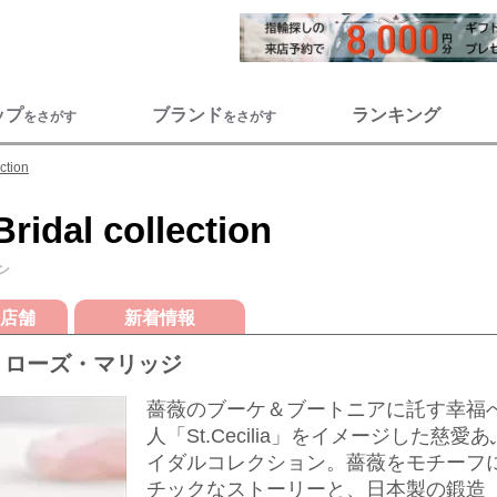
ップ
ブランド
ランキング
をさがす
をさがす
ection
Bridal collection
ン
店舗
新着情報
 ローズ・マリッジ
薔薇のブーケ＆ブートニアに託す幸福
人「St.Cecilia」をイメージした慈愛
イダルコレクション。薔薇をモチーフ
チックなストーリーと、日本製の鍛造