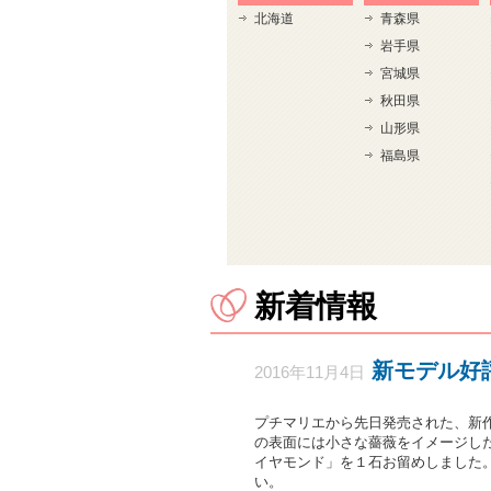
北海道
青森県
岩手県
宮城県
秋田県
山形県
福島県
新着情報
新モデル好
2016年11月4日
プチマリエから先日発売された、新作
の表面には小さな薔薇をイメージし
イヤモンド」を１石お留めしました
い。