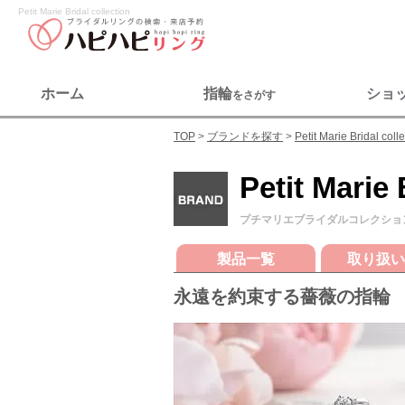
Petit Marie Bridal collection
ホーム
指輪
ショ
をさがす
TOP
ブランドを探す
Petit Marie Bridal coll
Petit Marie 
プチマリエブライダルコレクショ
製品一覧
取り扱い
永遠を約束する薔薇の指輪