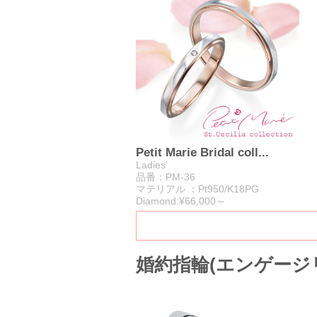
Petit Marie Bridal coll...
Ladies’
品番：PM-36
マテリアル ：Pt950/K18PG
Diamond:¥66,000～
婚約指輪(エンゲージ