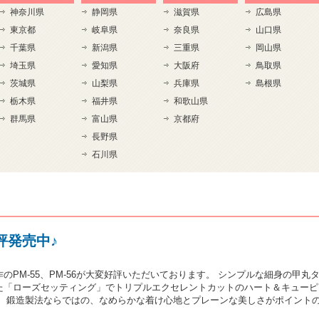
神奈川県
静岡県
滋賀県
広島県
東京都
岐阜県
奈良県
山口県
千葉県
新潟県
三重県
岡山県
埼玉県
愛知県
大阪府
鳥取県
茨城県
山梨県
兵庫県
島根県
栃木県
福井県
和歌山県
群馬県
富山県
京都府
長野県
石川県
評発売中♪
のPM-55、PM-56が大変好評いただいております。 シンプルな細身の甲
た「ローズセッティング」でトリプルエクセレントカットのハート＆キューピ
。 鍛造製法ならではの、なめらかな着け心地とプレーンな美しさがポイント