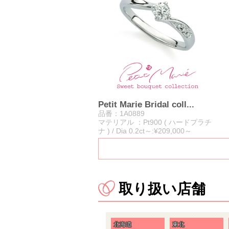
Petit Marie Bridal coll...
品番：1A0889
マテリアル ：Pt900 ( ハードプラチ
ナ ) / Dia 0.2ct～:¥209,000～
取り扱い店舗
北海道
東北