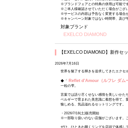
※ブランドフェアとの特典の併用は可能で
※ご本人様確認させていただく場合がござ
※サービスの内容は予告なく変更する場合
※キャンペーン対象ではない時間帯、及び
対象ブランド
EXELCO DIAMOND
【EXELCO DIAMOND】新作セット
2026年7月16日
世界を魅了する輝きを追求してきたエクセルコ
Reflet d’Amour（ルフレ ダ
◆「
一粒の雫。
言葉では語り尽くせない感情を美しいかた
ベルギーで育まれた美意識に着想を得て、
愉しめる、気品溢れるセットリングです。
・2026/7/18(土)販売開始
※一部取り扱いのない店舗がございます。
ぜひ、ひときわ輝くリングを店頭で体感し