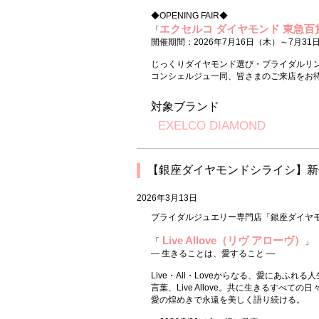
◆OPENING FAIR◆
エクセルコ ダイヤモンド 東急百
「
開催期間：2026年7月16日（木）～7月31
じっくりダイヤモンド選び・ブライダルリ
コンシェルジュ一同、皆さまのご来店をお
対象ブランド
EXELCO DIAMOND
【銀座ダイヤモンドシライシ】新作セッ
2026年3月13日
ブライダルジュエリー専門店「銀座ダイヤモ
Live Allove（リヴ アローヴ）
「
」
― 生きることは、愛すること ―
Live・All・Loveからなる、愛にあふれる
言葉、Live Allove。共に生きるすべての日
愛の煌めきで永遠を美しく語り続ける。