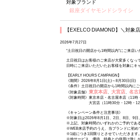
対象ブランド
銀座ダイヤモンドシライシ
【EXELCO DIAMOND】＼対象店
2026年7月27日
“土日祝日の開店から1時間以内”にご来店い
土日祝日はお客様のご来店が大変多くなっ
日時にご来店いただいたお客様を対象にキ
【EARLY HOURS CAMPAIGN】
《期間》2026年8月1日(土)～8月30日(日)
《条件》土日祝日の開店から1時間以内にご
東京本店
大宮店
名古
《対象店舗》
、
、
《対象時間》東京本店・名古屋本店（11時・
大宮店（11時30分・12時・12時
《キャンペーン条件と注意事項》
※対象日は2026年8月1日、2日、8日、9日
※上記、対象時間のいずれかのご予約であ
※WEB来店予約のうえ、当ブランドに初め
※1組につき1回限りとさせていただきます
※他サービス、優待、特典との併用は致し