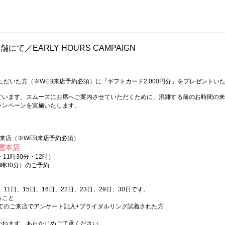
舗にて／EARLY HOURS CAMPAIGN
ただいた方（※WEB来店予約必須）に『ギフトカード2,000円分』をプレゼントい
ています。スムーズにお席へご案内させていただくために、混雑する前のお時間の来
ャンペーンを実施いたします。
来店（※WEB来店予約必須）
屋本店
11時30分・12時）
30分）のご予約
、11日、15日、16日、22日、23日、29日、30日です。
ること
てのご来店でアンケート記入+ブライダルリング試着された方
。
かねます。あらかじめご了承ください。