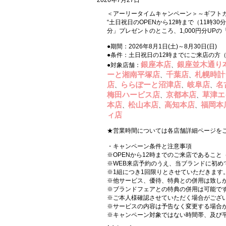
2026年7月27日
＜アーリータイムキャンペーン＞～ギフトカー
“土日祝日のOPENから12時まで（11時3
分」プレゼントのところ、1,000円分UPの
●期間：2026年8月1日(土)～8月30日(日)
●条件：土日祝日の12時までにご来店の方（※
銀座本店
銀座並木通り
●対象店舗：
、
ーと湘南平塚店
千葉店
札幌時計
、
、
店
ららぽーと沼津店
岐阜店
名
、
、
、
梅田ハービス店
京都本店
草津エ
、
、
本店
松山本店
高知本店
福岡本
、
、
、
ィ店
★営業時間については各店舗詳細ページを
・キャンペーン条件と注意事項
※OPENから12時までのご来店であること（
※WEB来店予約のうえ、当ブランドに初め
※1組につき1回限りとさせていただきます
※他サービス、優待、特典との併用は致し
※ブランドフェアとの特典の併用は可能で
※ご本人様確認させていただく場合がござ
※サービスの内容は予告なく変更する場合
※キャンペーン対象ではない時間帯、及び平