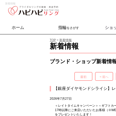
新着情報
ホーム
指輪
ショ
をさがす
TOP
新着情報
新着情報
ブランド・ショップ新着情
最初
< 前へ
【銀座ダイヤモンドシライシ】レ
2026年7月27日
＜レイトタイムキャンペーン＞～ギフトカード
17時以降にご来店いただいたお客様（※WEB
をプレゼントいたします！