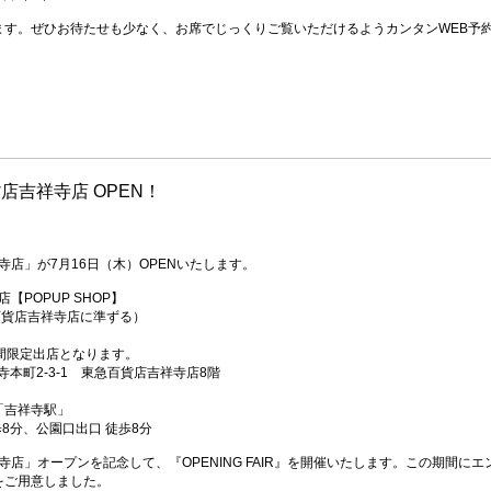
ます。ぜひお待たせも少なく、お席でじっくりご覧いただけるようカンタンWEB予
貨店吉祥寺店 OPEN！
寺店」が7月16日（木）OPENいたします。
【POPUP SHOP】
.（東急百貨店吉祥寺店に準ずる）
間限定出店となります。
寺本町2-3-1 東急百貨店吉祥寺店8階
「吉祥寺駅」
8分、公園口出口 徒歩8分
寺店」オープンを記念して、『OPENING FAIR』を開催いたします。この期間
をご用意しました。