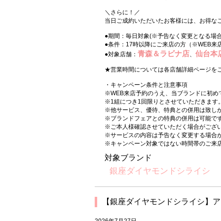
＼さらに！／
当日ご成約いただいたお客様には、お得な
●期間：毎日対象(※予告なく変更となる場
●条件：17時以降にご来店の方（※WEB来
青森＆ラビナ店
仙台本
●対象店舗：
、
★営業時間については各店舗詳細ページを
・キャンペーン条件と注意事項
※WEB来店予約のうえ、当ブランドに初め
※1組につき1回限りとさせていただきます
※他サービス、優待、特典との併用は致し
※ブランドフェアとの特典の併用は可能で
※ご本人様確認させていただく場合がござ
※サービスの内容は予告なく変更する場合
※キャンペーン対象ではない時間帯のご来店
対象ブランド
銀座ダイヤモンドシライシ
【銀座ダイヤモンドシライシ】ア