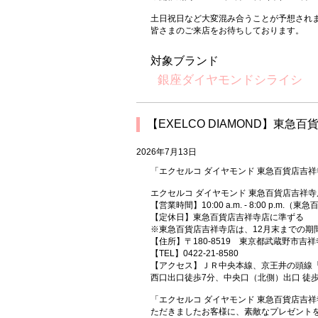
土日祝日など大変混み合うことが予想され
皆さまのご来店をお待ちしております。
対象ブランド
銀座ダイヤモンドシライシ
【EXELCO DIAMOND】東急百
2026年7月13日
「エクセルコ ダイヤモンド 東急百貨店吉祥
エクセルコ ダイヤモンド 東急百貨店吉祥寺店
【営業時間】10:00 a.m. - 8:00 p.m
【定休日】東急百貨店吉祥寺店に準ずる
※東急百貨店吉祥寺店は、12月末までの期
【住所】〒180-8519 東京都武蔵野市吉祥
【TEL】0422-21-8580
【アクセス】ＪＲ中央本線、京王井の頭線
西口出口徒歩7分、中央口（北側）出口 徒歩
「エクセルコ ダイヤモンド 東急百貨店吉祥
ただきましたお客様に、素敵なプレゼント