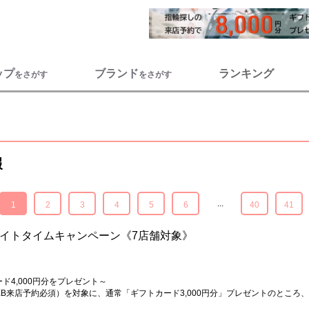
ップ
ブランド
ランキング
をさがす
をさがす
報
...
1
2
3
4
5
6
40
41
イトタイムキャンペーン《7店舗対象》
4,000円分をプレゼント～
来店予約必須）を対象に、通常「ギフトカード3,000円分」プレゼントのところ、1,0