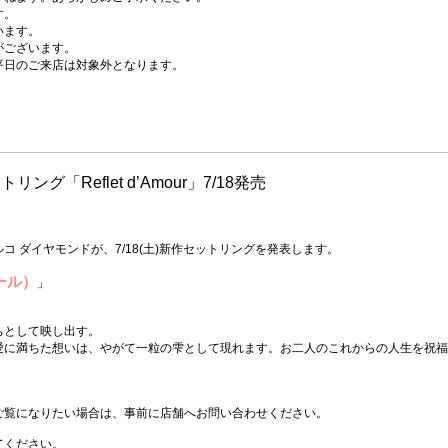
す。
います。
がございます。
平日のご来店は対象外となります。
リング「Reflet d’Amour」7/18発売
 ダイヤモンドが、7/18(土)新作セットリングを発表します。
ムール）
」
ちとして映し出す。
愛に満ちた想いは、やがて一粒の雫として現れます。お二人のこれからの人生を祝福
ご覧になりたい場合は、事前に店舗へお問い合わせください。
てください。