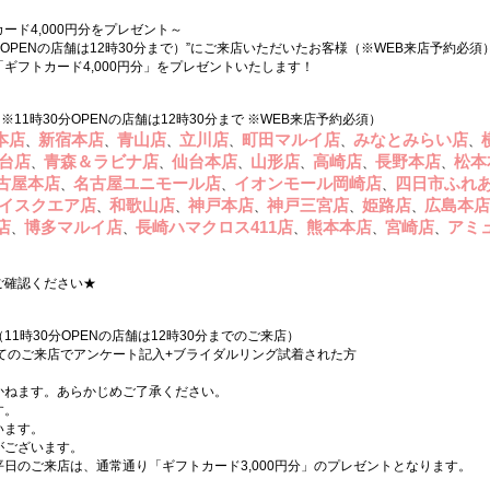
ド4,000円分をプレゼント～
0分OPENの店舗は12時30分まで）”にご来店いただいたお客様（※WEB来店予約必須
「ギフトカード4,000円分」をプレゼントいたします！
11時30分OPENの店舗は12時30分まで ※WEB来店予約必須）
本店
新宿本店
青山店
立川店
町田マルイ店
みなとみらい店
、
、
、
、
、
、
台店
青森＆ラビナ店
仙台本店
山形店
高崎店
長野本店
松本
、
、
、
、
、
、
古屋本店
名古屋ユニモール店
イオンモール岡崎店
四日市ふれ
、
、
、
イスクエア店
和歌山店
神戸本店
神戸三宮店
姫路店
広島本店
、
、
、
、
、
店
博多マルイ店
長崎ハマクロス411店
熊本本店
宮崎店
アミ
、
、
、
、
、
ご確認ください★
11時30分OPENの店舗は12時30分までのご来店）
てのご来店でアンケート記入+ブライダルリング試着された方
。
かねます。あらかじめご了承ください。
す。
います。
がございます。
日のご来店は、通常通り「ギフトカード3,000円分」のプレゼントとなります。