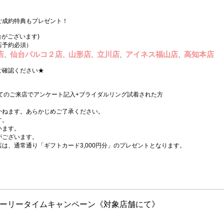
ご成約特典もプレゼント！
合がございます)
店予約必須）
店
仙台パルコ２店
山形店
立川店
アイネス福山店
高知本店
、
、
、
、
、
ご確認ください★
てのご来店でアンケート記入+ブライダルリング試着された方
。
かねます。あらかじめご了承ください。
す。
います。
がございます。
は、通常通り「ギフトカード3,000円分」のプレゼントとなります。
ーリータイムキャンペーン《対象店舗にて》