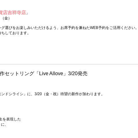
貨店吉祥寺店
」
日（金）
ング選びをお楽しみいただけるよう、お席予約を兼ねたWEB予約をご活用ください
待ちしております。
トリング「Live Allove」3/20発売
ンドシライシ」に、3/20（金・祝）待望の新作が加わります。
人生を表現した
々に、