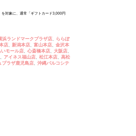
）を対象に、通常「ギフトカード3,000円
横浜ランドマークプラザ店
ららぽ
、
本店
新潟本店
富山本店
金沢本
、
、
、
あいモール店
心斎橋本店
大阪店
、
、
、
アイネス福山店
松江本店
高松
、
、
、
ュプラザ鹿児島店
沖縄パルコシテ
、