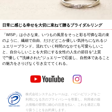
日常に感じる幸せを大切に束ねて贈るブライダルリング
「WISP」は小さな束。いつもの風景をそっと彩る可憐な花の束
のように、繊細で自由、だけどどこか優しい気持ちになれるジ
ュエリーブランド。流れていく時間のなかでも可愛らしいこ
と、自分らしいことを大切にする女性の人生の節目を“上質
で”“優しく”“洗練された”ジュエリーで応援し、自然体であること
の魅力をさりげなく引き立ててくれる。
株式会社システムクレールは、ハピハピリングをご
利用になる方のプライバシーを尊重し、利用者の個
人情報の管理に細心の注意を払い、これを適正に取
り扱うことをお約束します。