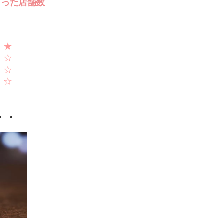
回った店舗数
★ ★
☆ ☆
☆ ☆
☆ ☆
・・