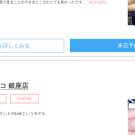
度で見ることのできるところがとても良かったです。
...続きを読む
来店予
を詳しくみる
コ 銀座店
結婚指輪
ンドのLinkというモデル
ト