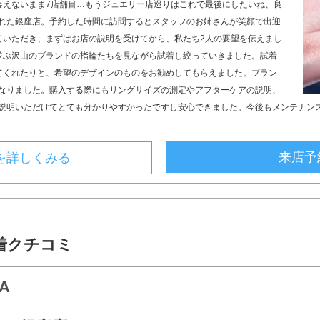
会えないまま7店舗目…もうジュエリー店巡りはこれで最後にしたいね、良
れた銀座店。予約した時間に訪問するとスタッフのお姉さんが笑顔で出迎
ていただき、まずはお店の説明を受けてから、私たち2人の要望を伝えまし
並ぶ沢山のブランドの指輪たちを見ながら試着し絞っていきました。試着
てくれたりと、希望のデザインのものをお勧めしてもらえました。ブラン
なりました。購入する際にもリングサイズの測定やアフターケアの説明、
説明いただけてとても分かりやすかったですし安心できました。今後もメンテナン
来店予
を詳しくみる
着クチコミ
A