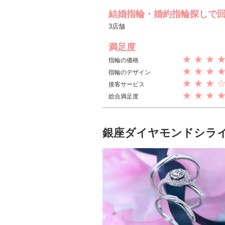
結婚指輪・婚約指輪探しで
3店舗
満足度
★ ★ ★ 
指輪の価格
★ ★ ★ 
指輪のデザイン
★ ★ ★ 
接客サービス
★ ★ ★ 
総合満足度
銀座ダイヤモンドシラ