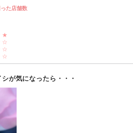
回った店舗数
★ ★
★ ☆
☆ ☆
★ ☆
イシが気になったら・・・