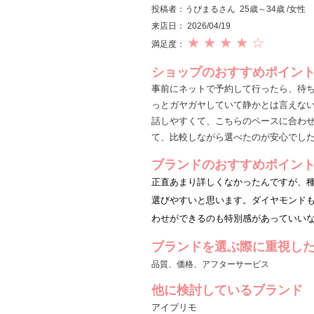
投稿者：うぴまるさん 25歳～34歳 /女性
来店日： 2026/04/19
★ ★ ★ ★ ☆
満足度：
ショップのおすすめポイン
事前にネットで予約して行ったら、待
っとガヤガヤしていて静かとは言えな
話しやすくて、こちらのペースに合わ
て、比較しながら選べたのが安心でし
ブランドのおすすめポイン
正直あまり詳しくなかったんですが、
選びやすいと思います。ダイヤモンド
わせができるのも特別感があっていい
ブランドを選ぶ際に重視し
品質、価格、アフターサービス
他に検討しているブランド
アイプリモ