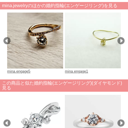
mina.jewelryのほかの婚約指輪(エンゲージリング)を見る
mina.engage5
mina.engage1
mi
この商品と似た婚約指輪(エンゲージリング)(ダイヤモンド)
見る