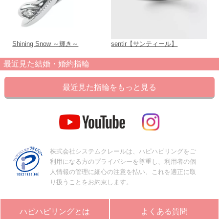
Shining Snow ～輝き～
sentir【サンティール】
Pu
最近見た結婚・婚約指輪
最近見た指輪をもっと見る
株式会社システムクレールは、ハピハピリングをご
利用になる方のプライバシーを尊重し、利用者の個
人情報の管理に細心の注意を払い、これを適正に取
り扱うことをお約束します。
ハピハピリングとは
よくある質問