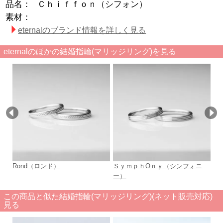
品名：
Ｃｈｉｆｆｏｎ（シフォン）
素材：
eternalのブランド情報を詳しく見る
eternalのほかの結婚指輪(マリッジリング)を見る
Rond（ロンド）
ＳｙｍｐｈOｎｙ（シンフォニ
Ｎ
ー）
この商品と似た結婚指輪(マリッジリング)(ネット販売対応)
見る