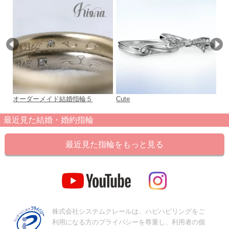
オーダーメイド結婚指輪５
Cute
Te
最近見た結婚・婚約指輪
最近見た指輪をもっと見る
株式会社システムクレールは、ハピハピリングをご
利用になる方のプライバシーを尊重し、利用者の個