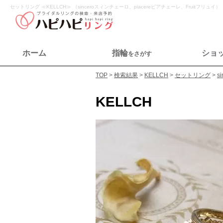
セットリング ≪KELLCH≫ （sinceroスィンチェーロ、piacereピアチェーレ、Fruitフリュイ）
ホーム
指輪
ショ
をさがす
TOP
検索結果
KELLCH
セットリング
s
KELLCH