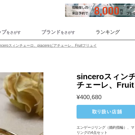
ップ
ブランド
ランキング
をさがす
をさがす
inceroスィンチェーロ、piacereピアチェーレ、Fruitフリュイ
sinceroスィン
チェーレ、Frui
¥400,680
エンゲージリング（婚約指輪）、マ
リングの4点セット