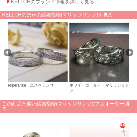
KELLCHのブランド情報を詳しく見る
KELLCHのほかの結婚指輪(マリッジリング)を見る
esperanza エスペランサ
ホワイトゴールド・マリッジリン
re
グ
この商品と似た結婚指輪(マリッジリング)(フルオーダー)見
る