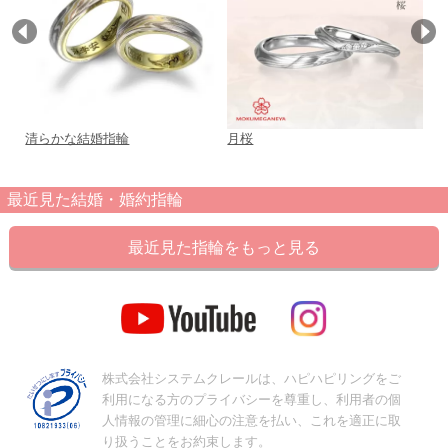
清らかな結婚指輪
月桜
お
結
最近見た結婚・婚約指輪
最近見た指輪をもっと見る
株式会社システムクレールは、ハピハピリングをご
利用になる方のプライバシーを尊重し、利用者の個
人情報の管理に細心の注意を払い、これを適正に取
り扱うことをお約束します。