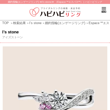
婚約指輪(エンゲージリング) ≪I’s stone≫ （Espace **エスパス**） | ハピハピリング
TOP
検索結果
I’s stone
婚約指輪(エンゲージリング)
Espace **エ
I’s stone
アイズストーン