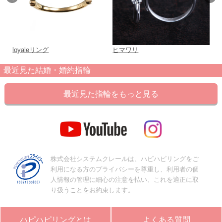
loyaleリング
ヒマワリ
千
最近見た結婚・婚約指輪
最近見た指輪をもっと見る
株式会社システムクレールは、ハピハピリングをご
利用になる方のプライバシーを尊重し、利用者の個
人情報の管理に細心の注意を払い、これを適正に取
り扱うことをお約束します。
ハピハピリングとは
よくある質問