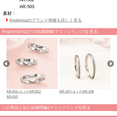
AR-503
素材：
Angerosaのブランド情報を詳しく見る
Angerosaのほかの結婚指輪(マリッジリング)を見る
AR-811<ｂｒ/>AR-812
AR-107<ｂｒ/>AR-108
AR
AR-810
AR
この商品と似た結婚指輪(マリッジリング)()見る