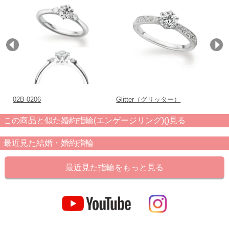
02B-0206
Glitter（グリッター）
03
この商品と似た婚約指輪(エンゲージリング)()見る
最近見た結婚・婚約指輪
最近見た指輪をもっと見る