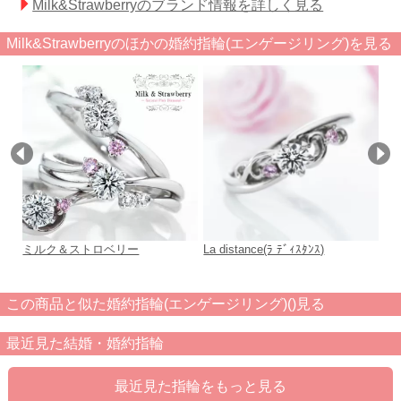
Milk&Strawberryのブランド情報を詳しく見る
Milk&Strawberryのほかの婚約指輪(エンゲージリング)を見る
ミルク＆ストロベリー
La distance(ﾗ ﾃﾞｨｽﾀﾝｽ)
A
添
この商品と似た婚約指輪(エンゲージリング)()見る
最近見た結婚・婚約指輪
最近見た指輪をもっと見る