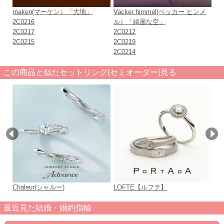
maken(マーケン）「大地」
Vacker himmel(ベッカー ヒンメ
El
2C0216
ル）「綺麗な空」
2C
2C0217
2C0212
2C
2C0215
2C0219
2C
2C0214
この商品と似たセットリング(セミオーダー)見る
Chaleur(シャルー)
LOFTE【ルフテ】
つ
最近見た結婚・婚約指輪