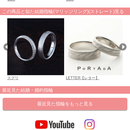
この商品と似た結婚指輪(マリッジリング)(ストレート)見る
スグリ
LETTER【レター】
4R
最近見た結婚・婚約指輪
最近見た指輪をもっと見る