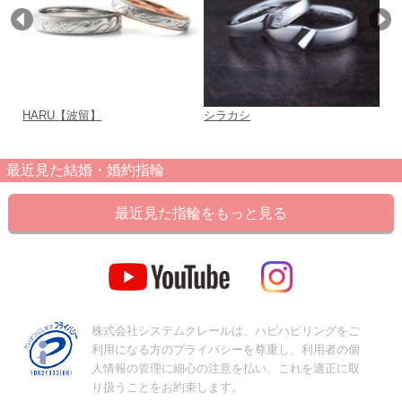
HARU【波留】
シラカシ
風
最近見た結婚・婚約指輪
最近見た指輪をもっと見る
株式会社システムクレールは、ハピハピリングをご
利用になる方のプライバシーを尊重し、利用者の個
人情報の管理に細心の注意を払い、これを適正に取
り扱うことをお約束します。