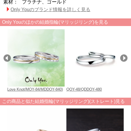
素材：
プラチナ、ゴールド
Only Youのブランド情報を詳しく見る
Only Youのほかの結婚指輪(マリッジリング)を見る
Love Knot(MOY-84/MDDOY-840)
QOY-48/QDDOY-480
QO
この商品と似た結婚指輪(マリッジリング)(ストレート)見る