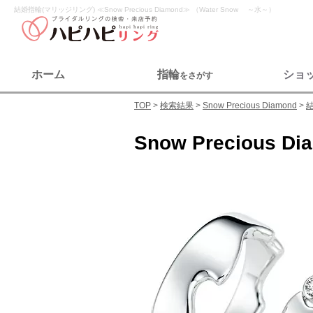
結婚指輪(マリッジリング) ≪Snow Precious Diamond≫ （Water Snow ～水～）
ホーム
指輪
ショ
をさがす
TOP
検索結果
Snow Precious Diamond
Snow Precious Di