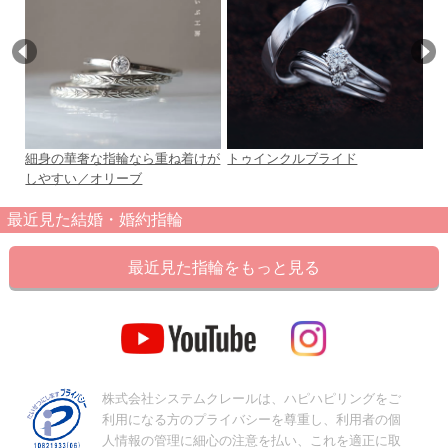
細身の華奢な指輪なら重ね着けが
トゥインクルブライド
Mo
しやすい／オリーブ
最近見た結婚・婚約指輪
最近見た指輪をもっと見る
株式会社システムクレールは、ハピハピリングをご
利用になる方のプライバシーを尊重し、利用者の個
人情報の管理に細心の注意を払い、これを適正に取