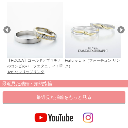
【ROCCA】ゴールドとプラチナ
Fortune Link（フォーチュン リン
FA
のコンビのハーフエタニティ！華
ク）
やかなマリッジリング
最近見た結婚・婚約指輪
最近見た指輪をもっと見る