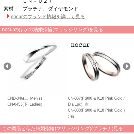
ＣＮ－０２７
素材：
プラチナ、ダイヤモンド
nocurのブランド情報を詳しく見る
nocurのほかの結婚指輪(マリッジリング)を見る
CND-046(上･Men’s)
CN-037(Pt900 & K18 Pink Gold /
CN
CN-0453(下･Ladies)
Dia 1pc) :左
CN-038(Pt900 & K18 Pink Gold )
: 右
この商品と似た結婚指輪(マリッジリング)(プラチナ)見る