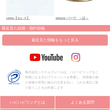
ceres【セレス】
preuve パーヴ ～証～
Sp
最近見た結婚・婚約指輪
最近見た指輪をもっと見る
株式会社システムクレールは、ハピハピリングをご
利用になる方のプライバシーを尊重し、利用者の個
人情報の管理に細心の注意を払い、これを適正に取
り扱うことをお約束します。
ハピハピリングとは
よくある質問