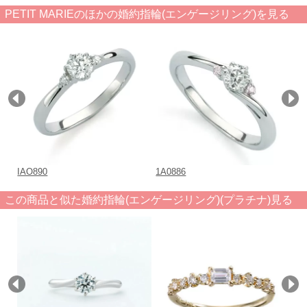
PETIT MARIEのほかの婚約指輪(エンゲージリング)を見る
IAO890
1A0886
１A
この商品と似た婚約指輪(エンゲージリング)(プラチナ)見る