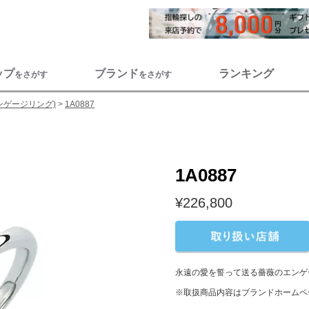
ップ
ブランド
ランキング
をさがす
をさがす
ンゲージリング)
1A0887
1A0887
¥226,800
永遠の愛を誓って送る薔薇のエンゲ
※取扱商品内容はブランドホームペ