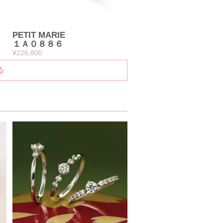
PETIT MARIE
１Ａ０８８６
¥226,800
る