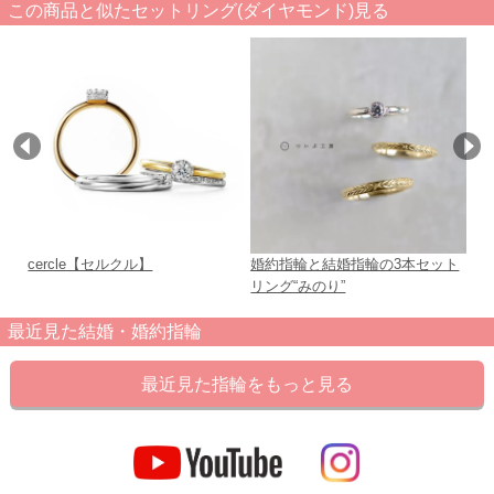
この商品と似たセットリング(ダイヤモンド)見る
cercle【セルクル】
婚約指輪と結婚指輪の3本セット
Ch
リング“みのり”
最近見た結婚・婚約指輪
最近見た指輪をもっと見る