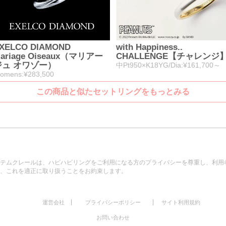
XELCO DIAMOND
with Happiness..
ariage Oiseaux（マリアー
CHALLENGE【チャレンジ
ジュ オワゾー）
中Pt950×K18YG/Dia:¥161,700～
omens:¥283,500
この商品と似たセットリングをもっとみる
テムクレールは、ハピハピリングをご利用になる方のプライバシーを尊重し、利用
、これを適正に取り扱うことをお約束します。
|
|
運営会社
プライバシーポリシー
サイト利用規約
お問い合わせ