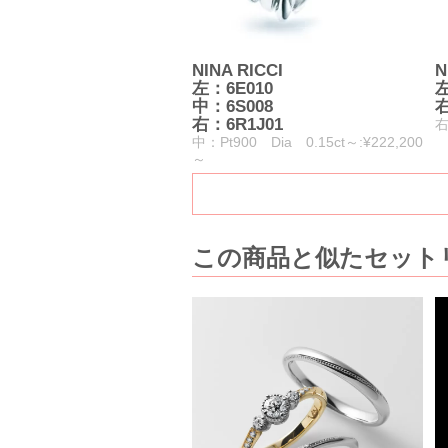
NINA RICCI
N
左：6E010
左
中：6S008
右
右：6R1J01
右
中：Pt900 Dia 0.15ct～:¥222,200
～
この商品と似たセットリ