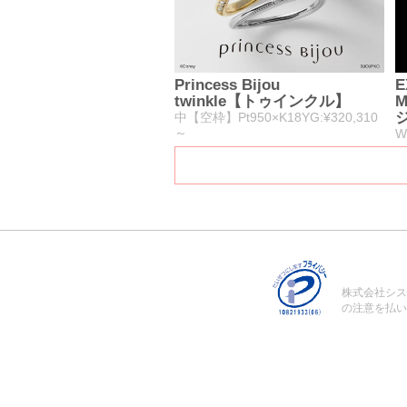
Princess Bijou
E
twinkle【トゥインクル】
M
中【空枠】Pt950×K18YG:¥320,310
～
W
株式会社シス
の注意を払い