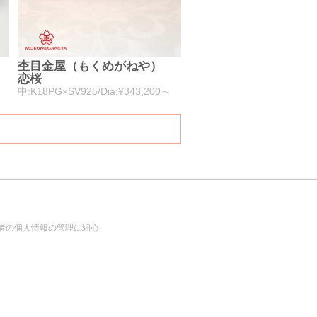
杢目金屋（もくめがねや）
】
恋桜
中:K18PG×SV925/Dia:¥343,200～
者の個人情報の管理に細心