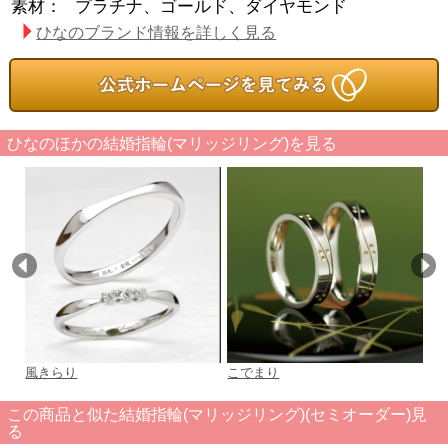
素材：
プラチナ、ゴールド、ダイヤモンド
ひなのブランド情報を詳しく見る
ひなのほかの結婚指輪(マリッジリング)を見る
風きらり
こでまり
十
この商品と似た結婚指輪(マリッジリング)(セミオーダー)見
る