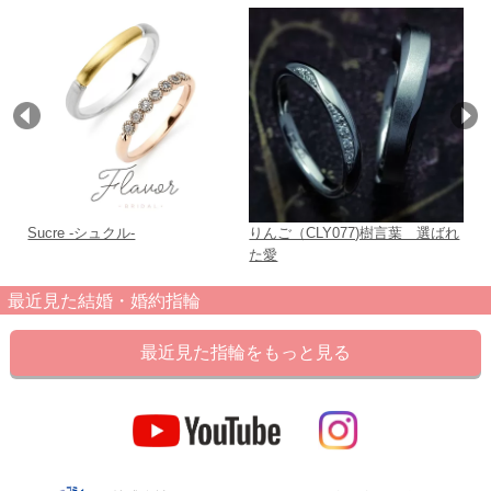
Sucre -シュクル-
りんご（CLY077)樹言葉 選ばれ
ウ
た愛
婚
最近見た結婚・婚約指輪
最近見た指輪をもっと見る