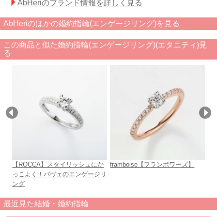
AbHeriのブランド情報を詳しく見る
AbHeriのほかの婚約指輪(エンゲージリング)を見る
この商品と似た婚約指輪(エンゲージリング)(エタニティ)見
る
【ROCCA】スタイリッシュにか
framboise【フランボワーズ】
Pl
っこよく！パヴェのエンゲージリ
ング
最近見た結婚・婚約指輪