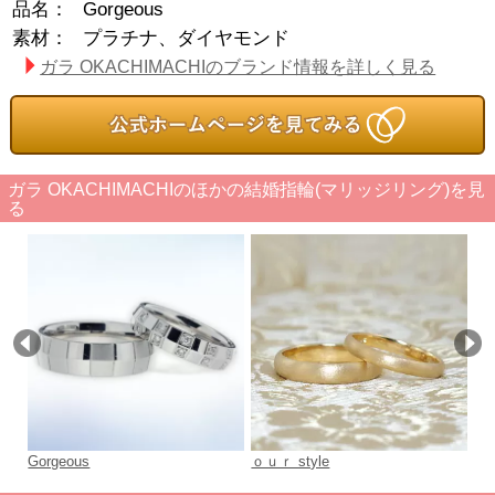
品名：
Gorgeous
素材：
プラチナ、ダイヤモンド
ガラ OKACHIMACHIのブランド情報を詳しく見る
ガラ OKACHIMACHIのほかの結婚指輪(マリッジリング)を見
る
Gorgeous
ｏｕｒ style
Cu