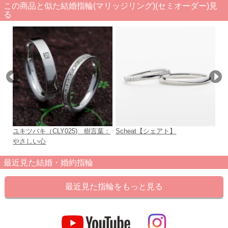
この商品と似た結婚指輪(マリッジリング)(セミオーダー)見
る
ユキツバキ（CLY025) 樹言葉：
Scheat【シェアト】
Di
やさしい心
身
最近見た結婚・婚約指輪
最近見た指輪をもっと見る