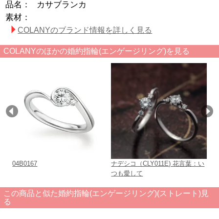
品名：
カサブランカ
素材：
COLANYのブランド情報を詳しく見る
COLANYのほかの婚約指輪(エンゲージリング)を見る
04B0167
ナデシコ（CLY011E) 花言葉：い
（
つも愛して
この商品と似た婚約指輪(エンゲージリング)(ストレート)見
る