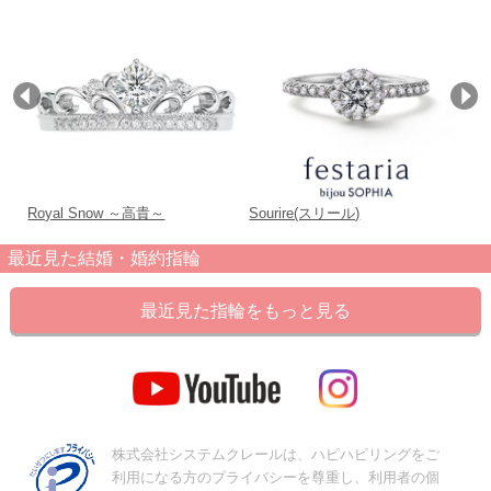
Sourire(スリール)
Royal Snow ～高貴～
M
最近見た結婚・婚約指輪
最近見た指輪をもっと見る
株式会社システムクレールは、ハピハピリングをご
利用になる方のプライバシーを尊重し、利用者の個