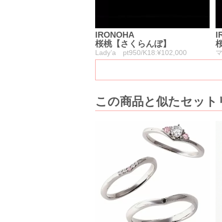
IRONOHA
I
桜桃【さくらんぼ】
Lady’a pt950/K18:¥102,000
マ
この商品と似たセットリ