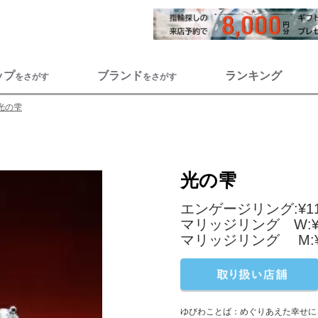
ップ
ブランド
ランキング
をさがす
をさがす
光の雫
光の雫
エンゲージリング:¥111
マリッジリング W:¥8
マリッジリング M:¥9
ゆびわことば：めぐりあえた幸せに