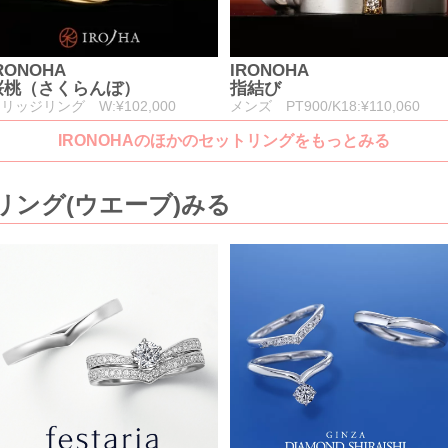
RONOHA
IRONOHA
桜桃（さくらんぼ）
指結び
リッジリング W:¥102,000
メンズ PT900/K18:¥110,060
IRONOHAのほかのセットリングをもっとみる
ング(ウエーブ)みる