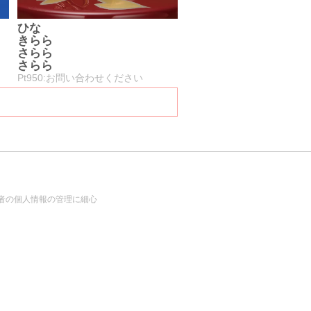
ひな
きらら
さらら
さらら
Pt950:お問い合わせください
者の個人情報の管理に細心