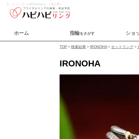
セットリング ≪IRONOHA≫ （光の雫）
ホーム
指輪
ショ
をさがす
TOP
検索結果
IRONOHA
セットリング
IRONOHA