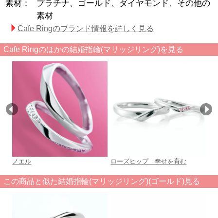
素材：
プラチナ、ゴールド、ダイヤモンド、その他の
素材
Cafe Ringのブランド情報を詳しく見る
Cafe Ringのほかの結婚指輪(マリッジリング)を見る
ノエル
ローズヒップ 幸せを育む
Re
この商品と似た結婚指輪(マリッジリング)(ゴールド)見る