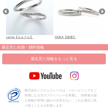
cercle【セルクル】
OUKA【桜香】
り
最近見た結婚・婚約指輪
最近見た指輪をもっと見る
株式会社システムクレールは、ハピハピリングをご
利用になる方のプライバシーを尊重し、利用者の個
人情報の管理に細心の注意を払い、これを適正に取
り扱うことをお約束します。