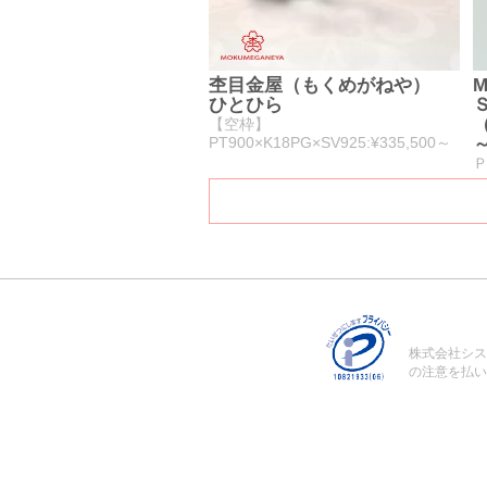
杢目金屋（もくめがねや）
M
ひとひら
【空枠】
PT900×K18PG×SV925:¥335,500～
Ｐ
株式会社シス
の注意を払い