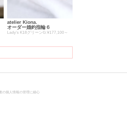
atelier Kiona.
オーダー婚約指輪６
Lady's K18グリーンG:¥177,100～
者の個人情報の管理に細心