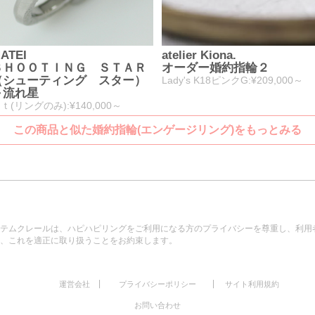
ATEI
atelier Kiona.
ＳＨＯＯＴＩＮＧ ＳＴＡＲ
オーダー婚約指輪２
（シューティング スター）
Lady's K18ピンクG:¥209,000～
～流れ星
ｔ(リングのみ):¥140,000～
この商品と似た婚約指輪(エンゲージリング)をもっとみる
テムクレールは、ハピハピリングをご利用になる方のプライバシーを尊重し、利用
、これを適正に取り扱うことをお約束します。
|
|
運営会社
プライバシーポリシー
サイト利用規約
お問い合わせ