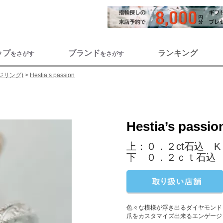
ップ
ブランド
ランキング
をさがす
をさがす
ジリング)
Hestia’s passion
Hestia’s passio
上：０．２ct石込 K１８
下 ０．２ｃｔ石込 PT
色々な模様が浮き出るダイヤモンド
爪をカスタマイズ出来るエンゲージ