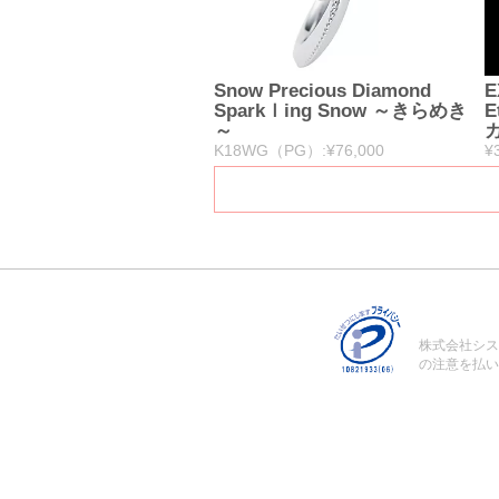
Snow Precious Diamond
E
Sparkｌing Snow ～きらめき
E
～
K18WG（PG）:¥76,000
¥
株式会社シス
の注意を払い