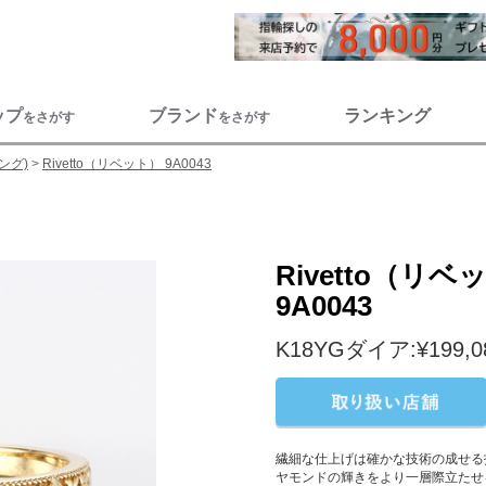
ップ
ブランド
ランキング
をさがす
をさがす
ング)
Rivetto（リベット） 9A0043
Rivetto（リベ
9A0043
K18YGダイア:¥199,
繊細な仕上げは確かな技術の成せる
ヤモンドの輝きをより一層際立たせ