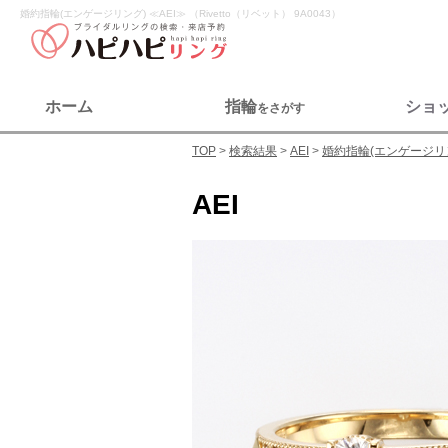
婚約指輪(エンゲージリング) ≪AEI≫ （Rivetto（リベット） 9A0043）
ホーム
指輪
ショ
をさがす
TOP
検索結果
AEI
婚約指輪(エンゲージリ
AEI