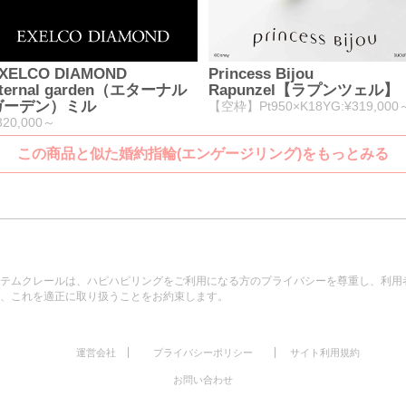
XELCO DIAMOND
Princess Bijou
ternal garden（エターナル
Rapunzel【ラプンツェル】
ガーデン）ミル
【空枠】Pt950×K18YG:¥319,000
320,000～
この商品と似た婚約指輪(エンゲージリング)をもっとみる
テムクレールは、ハピハピリングをご利用になる方のプライバシーを尊重し、利用
、これを適正に取り扱うことをお約束します。
|
|
運営会社
プライバシーポリシー
サイト利用規約
お問い合わせ