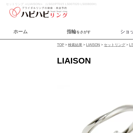
セットリング ≪LIAISON≫ （LS02/PT015 LS007020 LS00800H）
ホーム
指輪
ショ
をさがす
TOP
検索結果
LIAISON
セットリング
L
LIAISON