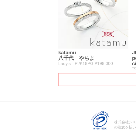
katamu
J
八千代 やちよ
p
c
Lady's - Pt/K18PG:¥198,000
下
株式会社シス
の注意を払い