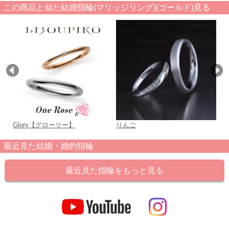
この商品と似た結婚指輪(マリッジリング)(ゴールド)見る
Glory【グローリー】
りんご
こ
最近見た結婚・婚約指輪
最近見た指輪をもっと見る