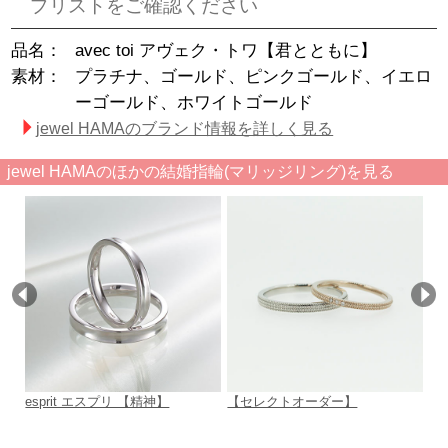
プリストをご確認ください
品名：
avec toi アヴェク・トワ【君とともに】
素材：
プラチナ、ゴールド、ピンクゴールド、イエロ
ーゴールド、ホワイトゴールド
jewel HAMAのブランド情報を詳しく見る
jewel HAMAのほかの結婚指輪(マリッジリング)を見る
esprit エスプリ 【精神】
【セレクトオーダー】
【