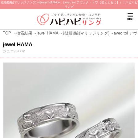
結婚指輪(マリッジリング) ≪jewel HAMA≫ （avec toi アヴェク・トワ【君とともに】） | ハピハピ
リング
TOP
検索結果
jewel HAMA
結婚指輪(マリッジリング)
avec to
jewel HAMA
ジュエルハマ