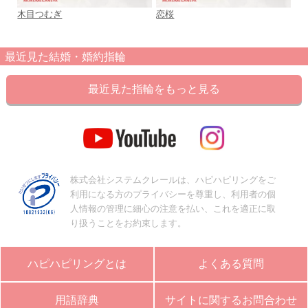
木目つむぎ
恋桜
婚
リ
最近見た結婚・婚約指輪
最近見た指輪をもっと見る
株式会社システムクレールは、ハピハピリングをご
利用になる方のプライバシーを尊重し、利用者の個
人情報の管理に細心の注意を払い、これを適正に取
り扱うことをお約束します。
ハピハピリングとは
よくある質問
用語辞典
サイトに関するお問合わせ