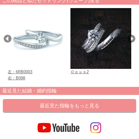
この商品と似たセットリング(ウエーブ)見る
左：6RB0003
Ｏｐｕｓ2
オ
右：B098
最近見た結婚・婚約指輪
最近見た指輪をもっと見る