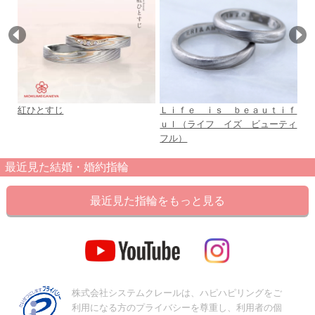
紅ひとすじ
Ｌｉｆｅ ｉｓ ｂｅａｕｔｉｆ
グ
ｕｌ（ライフ イズ ビューティ
言
フル）
最近見た結婚・婚約指輪
最近見た指輪をもっと見る
株式会社システムクレールは、ハピハピリングをご
利用になる方のプライバシーを尊重し、利用者の個