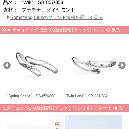
品名：
“Will” SB-857/858
素材：
プラチナ、ダイヤモンド
Something Blueのブランド情報を詳しく見る
Something Blueのほかの結婚指輪(マリッジリング)を見る
“Spring Scene” SB-859/860
“Twin Lane” SB-861/862
SB
この商品と似た結婚指輪(マリッジリング)(ストレート)見る