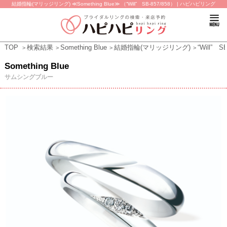
結婚指輪(マリッジリング) ≪Something Blue≫ （“Will” SB-857/858） | ハピハピリング
TOP
検索結果
Something Blue
結婚指輪(マリッジリング)
“Will” S
Something Blue
サムシングブルー