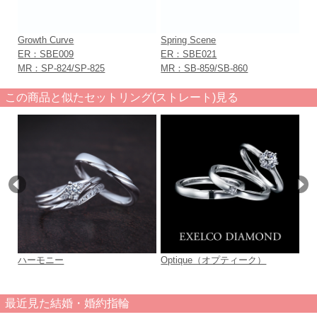
Growth Curve
Spring Scene
Ma
ER：SBE009
ER：SBE021
ER
MR：SP-824/SP-825
MR：SB-859/SB-860
MR
この商品と似たセットリング(ストレート)見る
ハーモニー
Optique（オプティーク）
L
最近見た結婚・婚約指輪