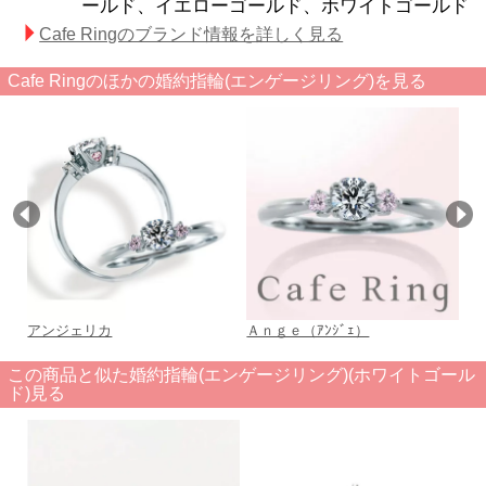
ールド、イエローゴールド、ホワイトゴールド
Cafe Ringのブランド情報を詳しく見る
Cafe Ringのほかの婚約指輪(エンゲージリング)を見る
アンジェリカ
Ａｎｇｅ（ｱﾝｼﾞｪ）
サ
この商品と似た婚約指輪(エンゲージリング)(ホワイトゴール
ド)見る