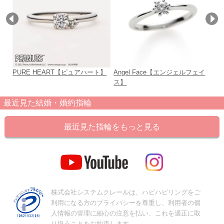
PURE HEART【ピュアハート】
Angel Face【エンジェルフェイ
Ma
ス】
最近見た結婚・婚約指輪
最近見た指輪をもっと見る
株式会社システムクレールは、ハピハピリングをご
利用になる方のプライバシーを尊重し、利用者の個
人情報の管理に細心の注意を払い、これを適正に取
り扱うことをお約束します。