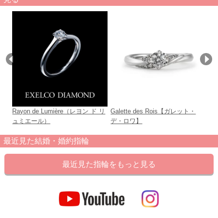
Rayon de Lumière（レヨン ド リ
Galette des Rois【ガレット・
Cu
ュミエール）
デ・ロワ】
最近見た結婚・婚約指輪
最近見た指輪をもっと見る