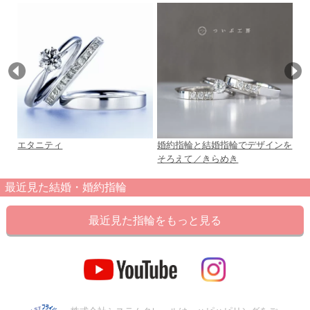
エタニティ
婚約指輪と結婚指輪でデザインを
6R
そろえて／きらめき
最近見た結婚・婚約指輪
最近見た指輪をもっと見る