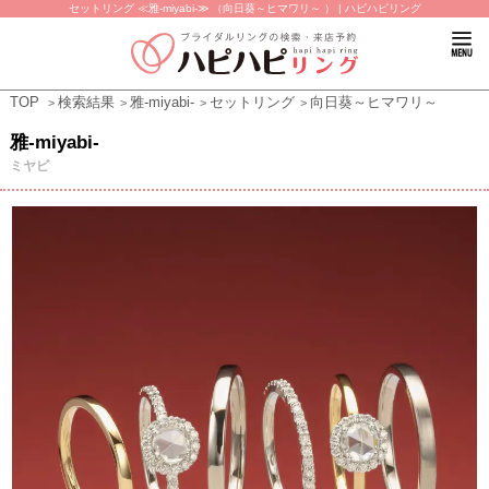
セットリング ≪雅-miyabi-≫ （向日葵～ヒマワリ～ ） | ハピハピリング
TOP
検索結果
雅-miyabi-
セットリング
向日葵～ヒマワリ～
雅-miyabi-
ミヤビ