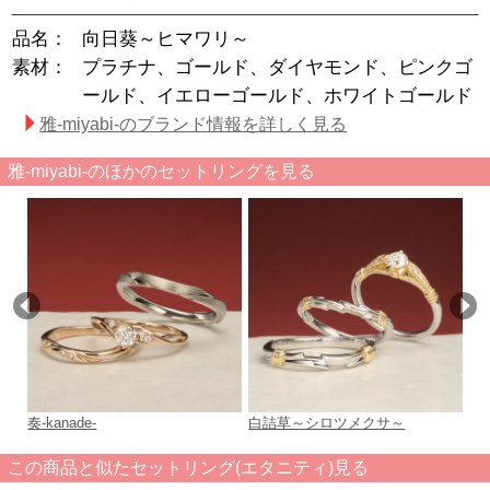
品名：
向日葵～ヒマワリ～
素材：
プラチナ、ゴールド、ダイヤモンド、ピンクゴ
ールド、イエローゴールド、ホワイトゴールド
雅-miyabi-のブランド情報を詳しく見る
雅-miyabi-のほかのセットリングを見る
奏-kanade-
白詰草～シロツメクサ～
向
この商品と似たセットリング(エタニティ)見る