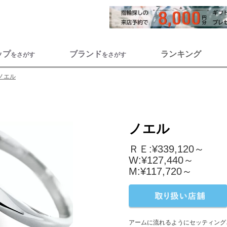
ップ
ブランド
ランキング
をさがす
をさがす
ノエル
ノエル
ＲＥ:¥339,120～
W:¥127,440～
M:¥117,720～
アームに流れるようにセッティング