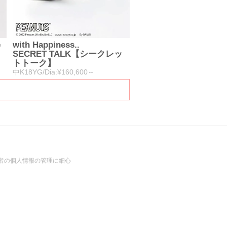
e
with Happiness..
SECRET TALK【シークレッ
トトーク】
中K18YG/Dia:¥160,600～
者の個人情報の管理に細心