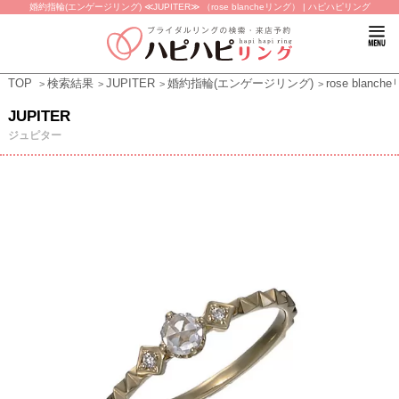
婚約指輪(エンゲージリング) ≪JUPITER≫ （rose blancheリング） | ハピハピリング
TOP
検索結果
JUPITER
婚約指輪(エンゲージリング)
rose blanc
JUPITER
ジュピター