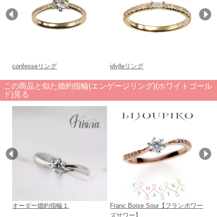
confesseリング
idylleリング
ジ
この商品と似た婚約指輪(エンゲージリング)(ホワイトゴール
ド)見る
オーダー婚約指輪１
Franc Boise Sour【フランボワー
Le
ズサワー】