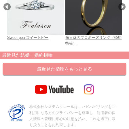
Sweet pea スイートピー
向日葵のプロポーズリング（婚約
Sh
指輪）
ン
最近見た結婚・婚約指輪
最近見た指輪をもっと見る
株式会社システムクレールは、ハピハピリングをご
利用になる方のプライバシーを尊重し、利用者の個
人情報の管理に細心の注意を払い、これを適正に取
り扱うことをお約束します。