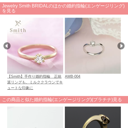
Jewelry Smith BRIDALのほかの婚約指輪(エンゲージリング)
を見る
【Smith】手作り婚約指輪 正統
AMB-004
【
派リングも、ミルククラウンでキ
輪
ュートな印象に
ン
この商品と似た婚約指輪(エンゲージリング)(プラチナ)見る