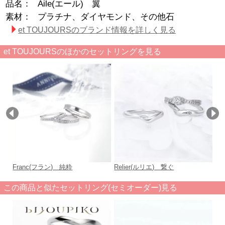
品名：
Aile(エール) 翼
素材：
プラチナ、ダイヤモンド、その他石
et TOUJOURSのブランド情報を詳しく見る
et TOUJOURSのほかのセットリングを見る
Franc(フラン) 純粋
Relier(ルリエ) 繋ぐ
G
この商品と似たセットリング(セミオーダー)見る