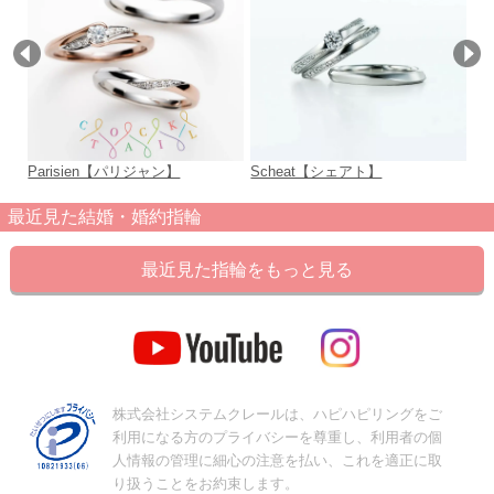
Parisien【パリジャン】
Scheat【シェアト】
L
最近見た結婚・婚約指輪
最近見た指輪をもっと見る
株式会社システムクレールは、ハピハピリングをご
利用になる方のプライバシーを尊重し、利用者の個
人情報の管理に細心の注意を払い、これを適正に取
り扱うことをお約束します。