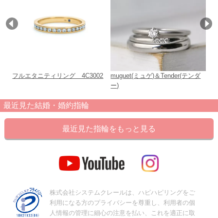
フルエタニティリング 4C3002
muguet(ミュゲ)＆Tender(テンダ
ハ
ー)
最近見た結婚・婚約指輪
最近見た指輪をもっと見る
株式会社システムクレールは、ハピハピリングをご
利用になる方のプライバシーを尊重し、利用者の個
人情報の管理に細心の注意を払い、これを適正に取