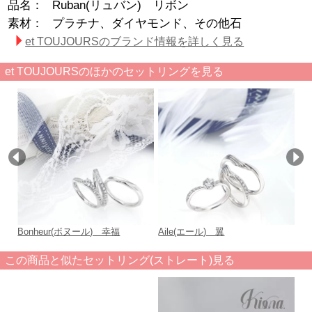
品名：
Ruban(リュバン) リボン
素材：
プラチナ、ダイヤモンド、その他石
et TOUJOURSのブランド情報を詳しく見る
et TOUJOURSのほかのセットリングを見る
Bonheur(ボヌール) 幸福
Aile(エール) 翼
T
この商品と似たセットリング(ストレート)見る