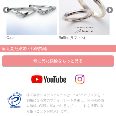
Cute
Raffine(ラフィネ)
Sh
最近見た結婚・婚約指輪
最近見た指輪をもっと見る
株式会社システムクレールは、ハピハピリングをご
利用になる方のプライバシーを尊重し、利用者の個
人情報の管理に細心の注意を払い、これを適正に取
り扱うことをお約束します。