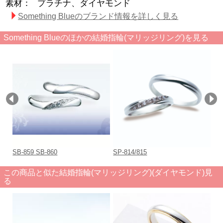
素材：
プラチナ、ダイヤモンド
Something Blueのブランド情報を詳しく見る
Something Blueのほかの結婚指輪(マリッジリング)を見る
SB-859 SB-860
SP-814/815
“M
この商品と似た結婚指輪(マリッジリング)(ダイヤモンド)見
る