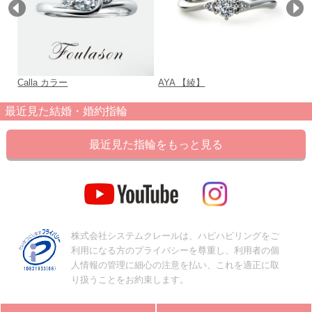
Calla カラー
AYA 【綾】
Ch
最近見た結婚・婚約指輪
最近見た指輪をもっと見る
株式会社システムクレールは、ハピハピリングをご
利用になる方のプライバシーを尊重し、利用者の個
人情報の管理に細心の注意を払い、これを適正に取
り扱うことをお約束します。