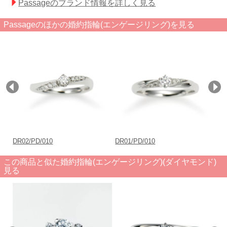
Passageのブランド情報を詳しく見る
Passageのほかの婚約指輪(エンゲージリング)を見る
DR02/PD/010
DR01/PD/010
DR
この商品と似た婚約指輪(エンゲージリング)(ダイヤモンド)
見る