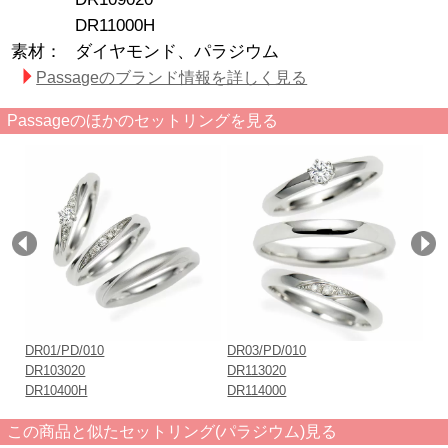
DR11000H
素材：
ダイヤモンド、パラジウム
Passageのブランド情報を詳しく見る
Passageのほかのセットリングを見る
DR01/PD/010
DR03/PD/010
DR
DR103020
DR113020
DR
DR10400H
DR114000
DR
この商品と似たセットリング(パラジウム)見る