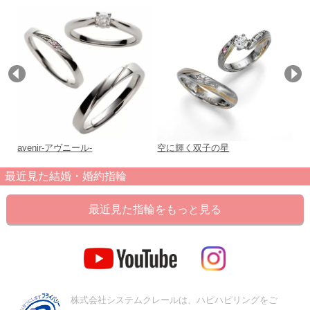
avenir-アヴニール-
空に輝く双子の星
po
最近見た結婚・婚約指輪
最近見た指輪をもっと見る
株式会社システムクレールは、ハピハピリングをご